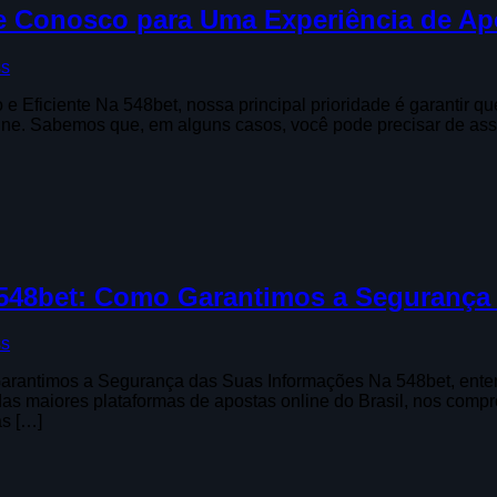
le Conosco para Uma Experiência de Apo
ss
 Eficiente Na 548bet, nossa principal prioridade é garantir q
ine. Sabemos que, em alguns casos, você pode precisar de assi
a 548bet: Como Garantimos a Seguranç
ss
 Garantimos a Segurança das Suas Informações Na 548bet, ent
as maiores plataformas de apostas online do Brasil, nos comp
as […]