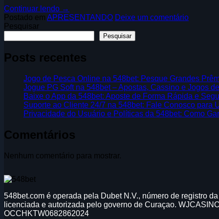
Continuar lendo
→
Postado em
APRESENTANDO
Deixe um comentário
Pesquisar
Pesquisar
Posts recentes
Jogo de Pesca Online na 548bet: Pesque Grandes Prê
Jogue PG Soft na 548bet – Apostas, Cassino e Jogos de
Baixe o App da 548bet: Aposte de Forma Rápida e Seg
Suporte ao Cliente 24/7 na 548bet: Fale Conosco para 
Privacidade do Usuário e Políticas da 548bet: Como G
Comentários
Nenhum comentário para mostrar.
548bet.com é operada pela Dubet N.V., número de registro da
licenciada e autorizada pelo governo de Curaçao. WJCASINO 
OCCHKTW0682862024